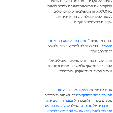
לשיחה על סקרים – עד כמה הסקרים עכשיו
משקפים את התוצאות שאנחנו צפויים לראות
ב-09.04, איזה מניפולציות סוקרים יכולים
לעשות לסקרים, ולמה אנחנו צריכים יותר
שקיפות בתעשיית הסקרים.
נהנים מהספינר?
תמכו בפודקאסט דרך אתר
Patreon
, כדי לעזור לנו לייצר עוד תוכן ולהגיע
לקהל רחב יותר.
תודה ענקית במיוחד לתומכים המובילים של
הספינר בפטריאון: אלמוג בקו, עמית ורטהימר,
מיכאל פבזנר, ליעד שוקרון, ורות שילר.
אתם גם מוזמנים
לעקוב אחרינו בעמוד
הפייסבוק של הפודקאסט
כדי לשמוע על ספינים
נוספים בעתיד, ולהצטרף ל
קבוצת הדיונים שלנו
– מדברים על ספינים
, ואפילו
למלא את הטופס
הזה כדי להזמין הרצאה של הספינר עד לבית או